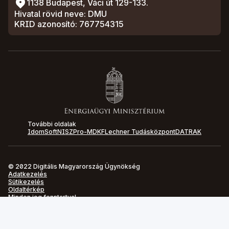
1138 Budapest, Váci út 129-133.
Hivatal rövid neve: DMU
KRID azonosító: 767754315
További oldalak
IdomSoft
NISZ
Pro-M
DKF
Lechner Tudásközpont
DATRAK
© 2022 Digitális Magyarország Ügynökség
Adatkezelés
Sütikezelés
Oldaltérkép
Minden jog fenntartva!