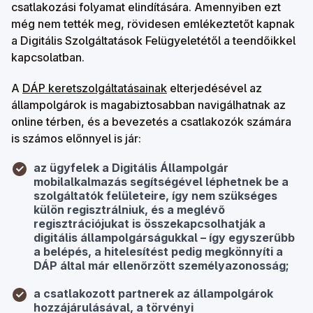
csatlakozási folyamat elindítására. Amennyiben ezt
még nem tették meg, rövidesen emlékeztetőt kapnak
a Digitális Szolgáltatások Felügyeletétől a teendőikkel
kapcsolatban.
A
DÁP keretszolgáltatásainak
elterjedésével az
állampolgárok is magabiztosabban navigálhatnak az
online térben, és a bevezetés a csatlakozók számára
is számos előnnyel is jár:
az ügyfelek a Digitális Állampolgár
mobilalkalmazás segítségével léphetnek be a
szolgáltatók felületeire, így nem szükséges
külön regisztrálniuk, és a meglévő
regisztrációjukat is összekapcsolhatják a
digitális állampolgárságukkal – így egyszerűbb
a belépés, a hitelesítést pedig megkönnyíti a
DÁP által már ellenőrzött személyazonosság;
a csatlakozott partnerek az állampolgárok
hozzájárulásával, a törvényi