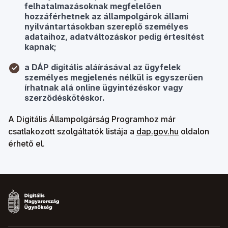
felhatalmazásoknak megfelelően
hozzáférhetnek az állampolgárok állami
nyilvántartásokban szereplő személyes
adataihoz, adatváltozáskor pedig értesítést
kapnak;
a DÁP digitális aláírásával az ügyfelek
személyes megjelenés nélkül is egyszerűen
írhatnak alá online ügyintézéskor vagy
szerződéskötéskor.
A Digitális Állampolgárság Programhoz már
csatlakozott szolgáltatók listája a
dap.gov.hu
oldalon
érhető el.