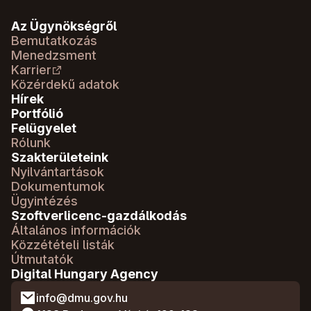
Az Ügynökségről
Bemutatkozás
Menedzsment
Karrier
Közérdekű adatok
Hírek
Portfólió
Felügyelet
Rólunk
Szakterületeink
Nyilvántartások
Dokumentumok
Ügyintézés
Szoftverlicenc-gazdálkodás
Általános információk
Közzétételi listák
Útmutatók
Digital Hungary Agency
info@dmu.gov.hu