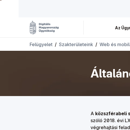
Az Ügy
Felügyelet
/
Szakterületeink
/
Web és mobil
Általán
A
közszférabeli 
szóló 2018. évi LX
végrehajtási fela