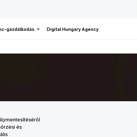
enc-gazdálkodás
Digital Hungary Agency
lymentesítéséről
nőrzési és
ális