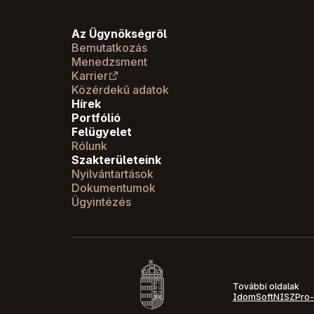
Az Ügynökségről
Bemutatkozás
Menedzsment
Karrier
Közérdekű adatok
Hírek
Portfólió
Felügyelet
Rólunk
Szakterületeink
Nyilvántartások
Dokumentumok
Ügyintézés
További oldalak
IdomSoft
NISZ
Pro