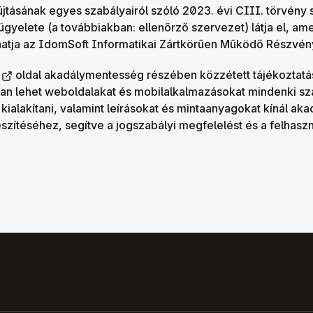
jtásának egyes szabályairól szóló 2023. évi CIII. törvény sz
ügyelete (a továbbiakban: ellenőrző szervezet) látja el, ame
hatja az IdomSoft Informatikai Zártkörűen Működő Részvén
oldal akadálymentesség részében közzétett tájékoztatás
an lehet weboldalakat és mobilalkalmazásokat mindenki s
ialakítani, valamint leírásokat és mintaanyagokat kínál aka
szítéséhez, segítve a jogszabályi megfelelést és a felhaszn