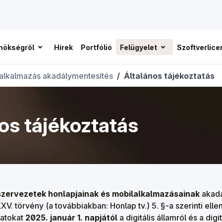
nökségről
Hírek
Portfólió
Felügyelet
Szoftverlic
alkalmazás akadálymentesítés
/
Általános tájékoztatás
os tájékoztatás
szervezetek honlapjainak és mobilalkalmazásainak
akadá
XV. törvény (a továbbiakban: Honlap tv.) 5. §-a szerinti elle
datokat
2025. január 1. napjától
a digitális államról és a digit