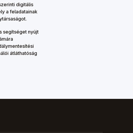
erinti digitális
ly a feladatainak
ytársaságot.
 segítséget nyújt
zámára
dálymentesítési
álói átláthatóság