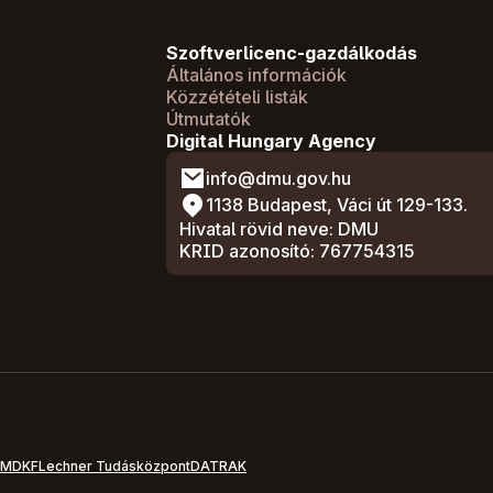
Szoftverlicenc-gazdálkodás
Általános információk
Közzétételi listák
Útmutatók
Digital Hungary Agency
info@dmu.gov.hu
1138 Budapest, Váci út 129-133.
Hivatal rövid neve: DMU
KRID azonosító: 767754315
-M
DKF
Lechner Tudásközpont
DATRAK