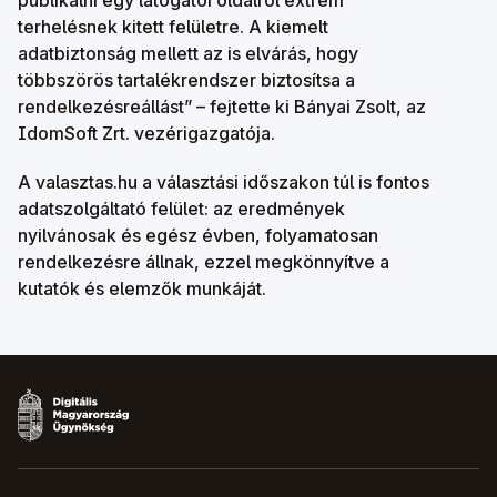
publikálni egy látogatói oldalról extrém
terhelésnek kitett felületre. A kiemelt
adatbiztonság mellett az is elvárás, hogy
többszörös tartalékrendszer biztosítsa a
rendelkezésreállást” – fejtette ki Bányai Zsolt, az
IdomSoft Zrt. vezérigazgatója.
A valasztas.hu a választási időszakon túl is fontos
adatszolgáltató felület: az eredmények
nyilvánosak és egész évben, folyamatosan
rendelkezésre állnak, ezzel megkönnyítve a
kutatók és elemzők munkáját.