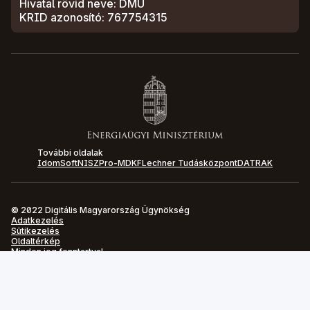
Hivatal rövid neve: DMU
KRID azonosító: 767754315
További oldalak
IdomSoft
NISZ
Pro-M
DKF
Lechner Tudásközpont
DATRAK
© 2022 Digitális Magyarország Ügynökség
Adatkezelés
Sütikezelés
Oldaltérkép
Minden jog fenntartva!