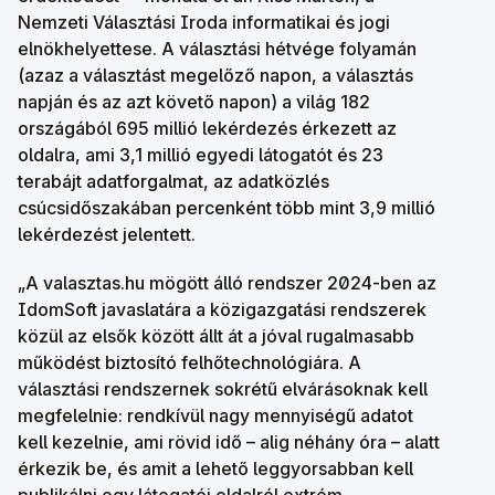
Nemzeti Választási Iroda informatikai és jogi
elnökhelyettese. A választási hétvége folyamán
(azaz a választást megelőző napon, a választás
napján és az azt követő napon) a világ 182
országából 695 millió lekérdezés érkezett az
oldalra, ami 3,1 millió egyedi látogatót és 23
terabájt adatforgalmat, az adatközlés
csúcsidőszakában percenként több mint 3,9 millió
lekérdezést jelentett.
„A valasztas.hu mögött álló rendszer 2024-ben az
IdomSoft javaslatára a közigazgatási rendszerek
közül az elsők között állt át a jóval rugalmasabb
működést biztosító felhőtechnológiára. A
választási rendszernek sokrétű elvárásoknak kell
megfelelnie: rendkívül nagy mennyiségű adatot
kell kezelnie, ami rövid idő – alig néhány óra – alatt
érkezik be, és amit a lehető leggyorsabban kell