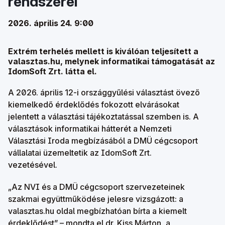
rendszerei
2026. április 24. 9:00
Extrém terhelés mellett is kiválóan teljesített a
valasztas.hu
, melynek informatikai támogatását az
IdomSoft Zrt. látta el.
A 2026. április 12-i országgyűlési választást övező
kiemelkedő érdeklődés fokozott elvárásokat
jelentett a választási tájékoztatással szemben is. A
választások informatikai hátterét a Nemzeti
Választási Iroda megbízásából a DMÜ cégcsoport
vállalatai üzemeltetik az IdomSoft Zrt.
vezetésével.
„Az NVI és a DMÜ cégcsoport szervezeteinek
szakmai együttműködése jelesre vizsgázott: a
valasztas.hu oldal megbízhatóan bírta a kiemelt
érdeklődést” – mondta el dr. Kiss Márton, a